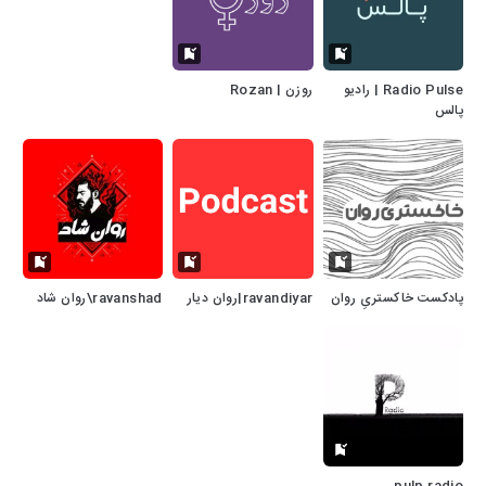
Radio Pulse | رادیو
روزن | Rozan
پالس
پادکست خاکستریِ روان
ravandiyar|روان دیار
ravanshad\روان شاد