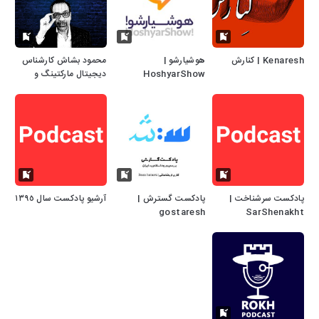
Kenaresh | کنارش
هوشیارشو |
محمود بشاش کارشناس
HoshyarShow
دیجیتال مارکتینگ و
طراح سایت
پادکست سرشناخت |
پادکست گسترش |
آرشیو پادکست سال ١٣٩٥
gostaresh
SarShenakht
Podcast