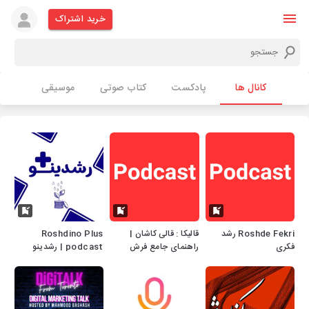
خرید اشتراک
کانال ها
پادکست
کتاب صوتی
موسیقی
Roshde Fekri رشد
قالیکا : قالی کاشان |
Roshdino Plus
فکری
راهنمای جامع فرش
podcast | رشدینو
دستباف و ماشینی
پلاس گفتگو با بزرگان
اقتصاد، مدیریت
مارکتینگ و استارتاپ‌ ها