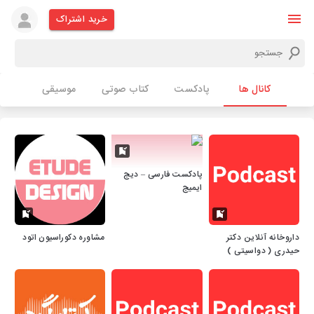
خرید اشتراک
کانال ها
پادکست
کتاب صوتی
موسیقی
پادکست فارسی – دیج
ایمیج
داروخانه آنلاین دکتر
مشاوره دکوراسیون اتود
حیدری ( دواسیتی )