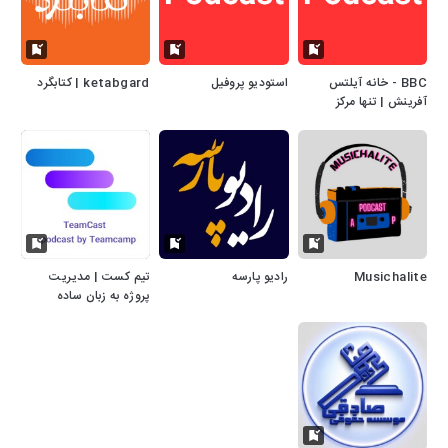
BBC - خانه آیلتس
استودیو پروفیل
ketabgard | کتابگرد
آفرینش | تنها مرکز
تخصصی آیلتس کشور |
AFARINESH IELTS
Musichalite
رادیو پارسه
تیم کست | مدیریت
پروژه به زبان ساده