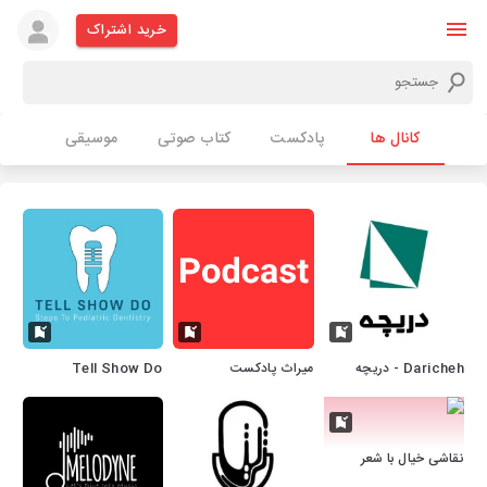
خرید اشتراک
کانال ها
پادکست
کتاب صوتی
موسیقی
Daricheh - دریچه
میراث پادکست
Tell Show Do
نقاشی خیال با شعر