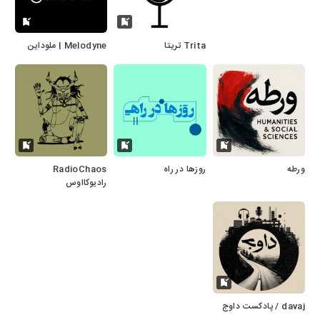
Trita تریتا
Melodyne | ملوداین
ورطه
روزها در راه
RadioChaos
رادیوکااوس
davaj / پادکست داوج