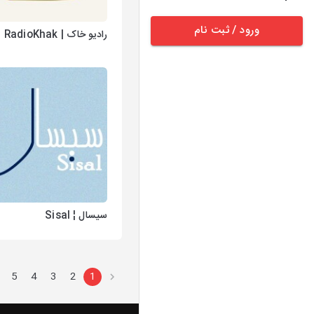
ورود / ثبت نام
رادیو خاک | RadioKhak
سیسال ¦ Sisal
5
4
3
2
1