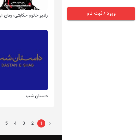
ورود / ثبت نام
رادیو خانوم حکایتی؛ رمان ای
داستان شب
5
4
3
2
1