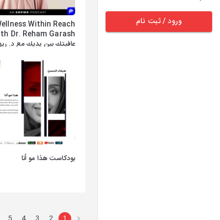
ورود / ثبت نام
ellness Within Reach
ith Dr. Reham Garash
عافيتك بين يديك مع د. ريه
قراش
بودكاست هذا مو أنا
5
4
3
2
1