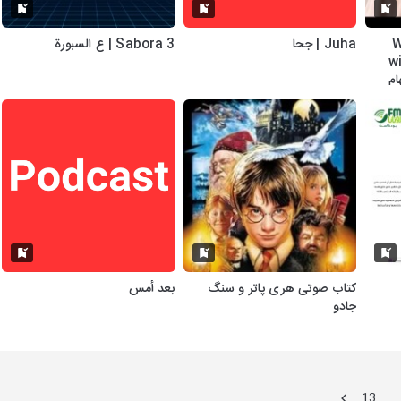
W
Juha | جحا
3 Sabora | ع السبورة
w
ام
کتاب صوتی هری پاتر و سنگ
بعد أمس
جادو
13
…