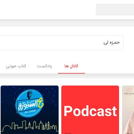
کانال ها
پادکست
کتاب صوتی