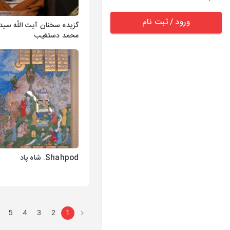
ورود / ثبت نام
گزیده سخنان آیت اللّه سید
محمد دستغیب
Shahpod. شاه پاد
5
4
3
2
1