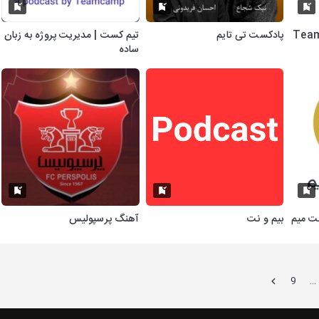
پادکست تی تایم
تیم کست | مدیریت پروژه به زبان
ساده
بیم و‌ نت
آهنگ پرسپولیس
9
…