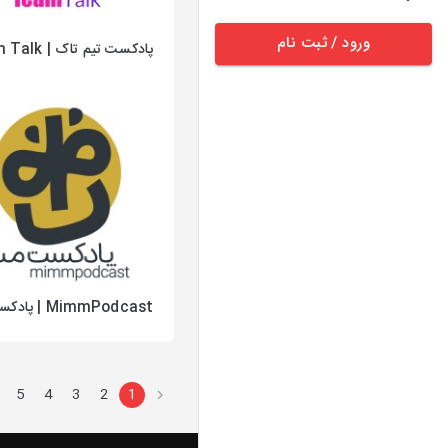
ورود / ثبت نام
پادکست تیم‌ تاک | Team Talk
MimmPodcast | پادکست میم
5
4
3
2
1