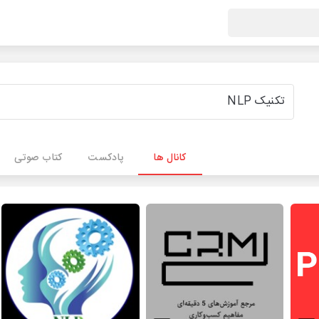
کانال ها
پادکست
کتاب صوتی