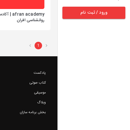
ورود / ثبت نام
afran academy | آک
روانشناسی افران
1
پادکست
کتاب صوتی
موسیقی
وبلاگ
بخش برنامه سازان