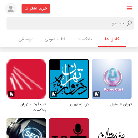
خرید اشتراک
کانال ها
پادکست
کتاب صوتی
موسیقی
تهران تا سئول
دروازه تهران
تاپ آرت - تهران
پادکست