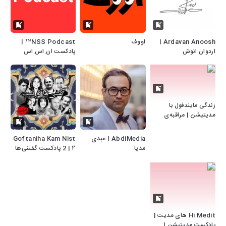
Ardavan Anoosh |
اووف
NSS Podcast™ |
اردوان انوش
پادکست ان.اس.اس
زندگی مایندفول با
مدیتیشن | مراقبه‌ی
فارسی
AbdiMedia | عبدی
Goftaniha Kam Nist
مدیا
2 | ۲ پادکست گفتنی‌ها
کم نیست
Hi Medit های مدیت |
پادکست مدیتیشن |