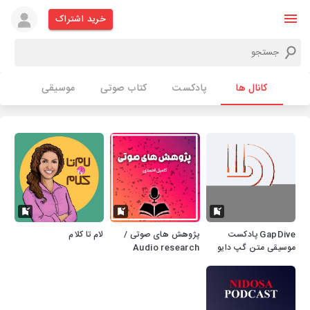
خرید اشتراک
کانال ها
پادکست
کتاب صوتی
موسیقی
GapDive پادکست
پژوهش های صوتی /
لام تا کلام
موسیقی متن گپ دایو
Audio research