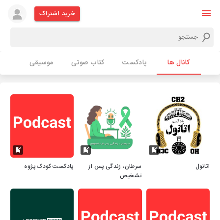
خرید اشتراک
کانال ها
پادکست
کتاب صوتی
موسیقی
اتانول
سرطان، زندگی پس از
پادکست کودک پژوه
تشخیص