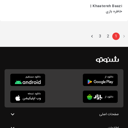
Khaatereh Baazi |
خاطره بازی
3
2
1
صفحات اصلی