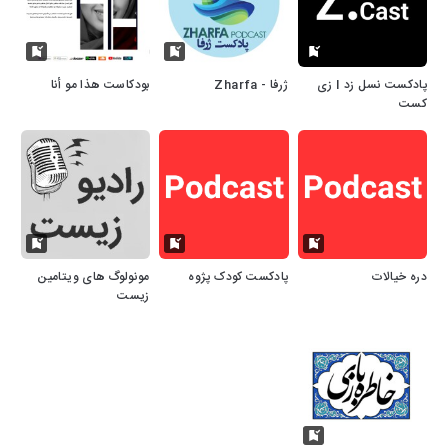
پادکست نسل زد I زی
ژرفا - Zharfa
بودكاست هذا مو أنا
کست
دره خیالات
پادکست کودک پژوه
مونولوگ های ویتامین
زیست