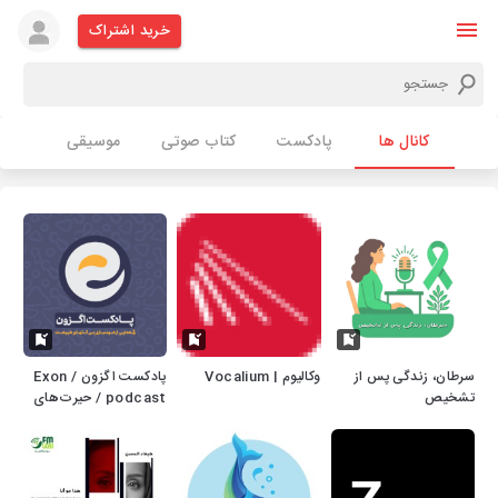
خرید اشتراک
کانال ها
پادکست
کتاب صوتی
موسیقی
سرطان، زندگی پس از
وکالیوم | Vocalium
پادکست اگزون / Exon
تشخیص
podcast / حیرت‌های
دنیای ژن‌های شما در
سرزمین بی نظیر علوم
طبیعی