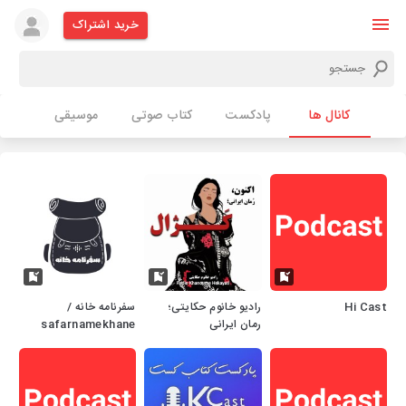
خرید اشتراک
کانال ها
پادکست
کتاب صوتی
موسیقی
Hi Cast
رادیو خانوم حکایتی؛
سفرنامه خانه /
رمان ایرانی
safarnamekhane