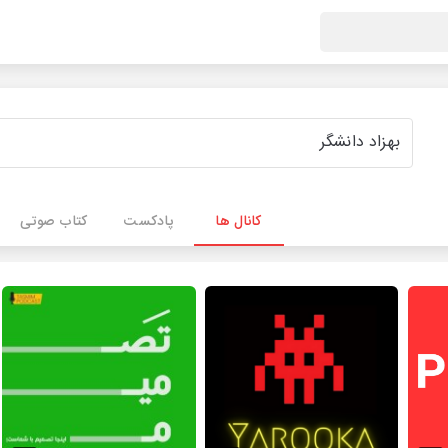
کانال ها
پادکست
کتاب صوتی