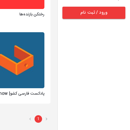
ورود / ثبت نام
رختکن بازنده‌ها
پادکست فارسی کشو| Keshow
1