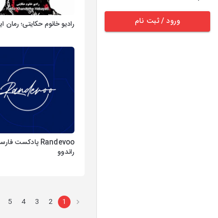
ورود / ثبت نام
رادیو خانوم حکایتی؛ رمان ای
Randevoo پادکست فار
راندوو
5
4
3
2
1