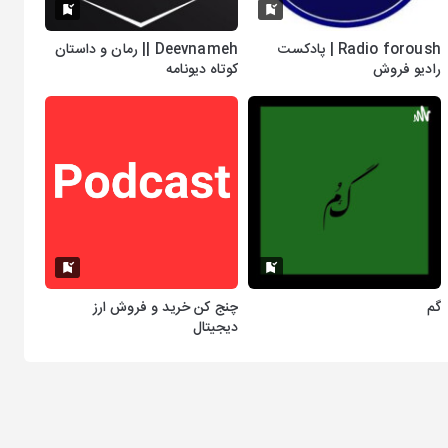
Radio foroush | پادکست
Deevnameh || رمان و داستان
رادیو فروش
کوتاه دیونامه
گم
چنج کن خرید و فروش ارز
دیجیتال