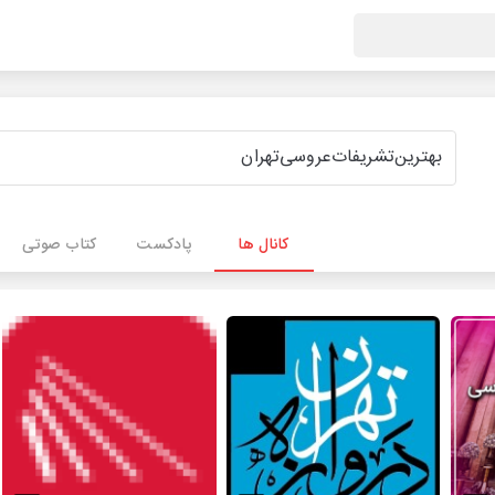
کانال ها
پادکست
کتاب صوتی