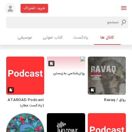
خرید اشتراک
کانال ها
پادکست
کتاب صوتی
موسیقی
روان‌شناسی به‌زیستن
رواق / Ravaq
ATAROAD Podcast
| پادکست عطارد