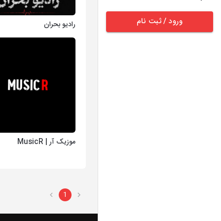
ورود / ثبت نام
رادیو بحران
موزیک آر | MusicR
1