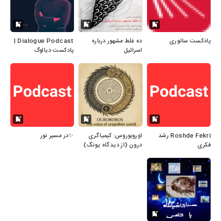
پادکست ساتوری
ده غلط مشهور درباره
Dialogue Podcast |
اسرائیل
پادکست دیالوگ
Roshde Fekri رشد
اوروبوروس: کیمیاگری
✨در مسیر نور
فکری
درون (از دیدگاه یونگ)