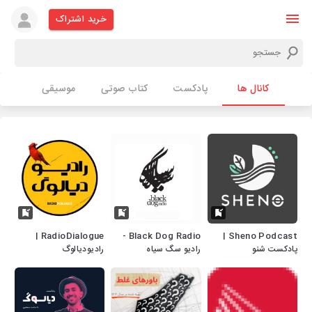
خرید اشتراک
کانال ها
پادکست
کتاب صوتی
موسیقی
RadioDialogue |
Black Dog Radio -
Sheno Podcast |
پادکست شنو
رادیو سگ سیاه
رادیودیالوگ