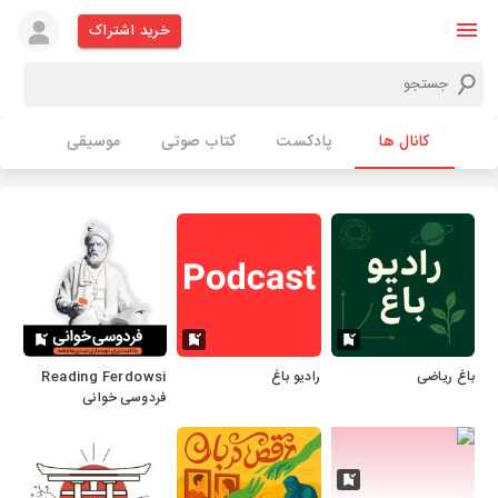
خرید اشتراک
کانال ها
پادکست
کتاب صوتی
موسیقی
باغ ریاضی
رادیو باغ
Reading Ferdowsi
فردوسی خوانی