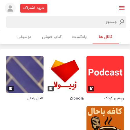
خرید اشتراک
کانال ها
پادکست
کتاب صوتی
موسیقی
روهین کودک
Ziboola
کانال باحال