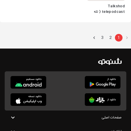
Talkshod
telepodcast ( تله
پادکست تاک شد )
3
2
1
صفحات اصلی