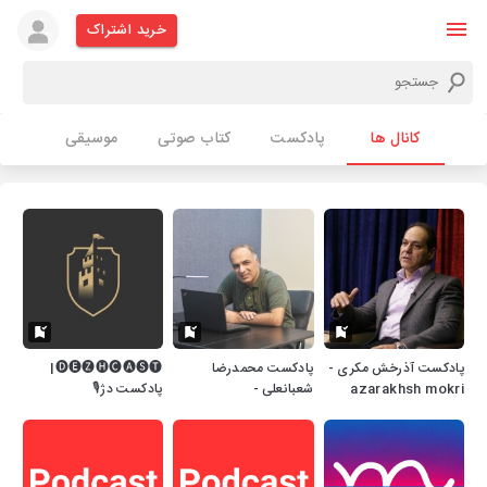
خرید اشتراک
کانال ها
پادکست
کتاب صوتی
موسیقی
پادکست آذرخش مکری -
پادکست محمدرضا
🅓🅔🅩🅗🅒🅐🅢🅣|
azarakhsh mokri
شعبانعلی -
پادکست دژ🎙
mohammadreza
shabanali