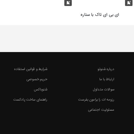
ای بی ای تاک با ستاره
درباره شنوتو
شرایط و قوانین استفاده
ارتباط با ما
حریم خصوصی
سوالات متداول
شنوباکس
رزومه ات را برامون بفرست
راهنمای ساخت پادکست
مسئولیت اجتماعی