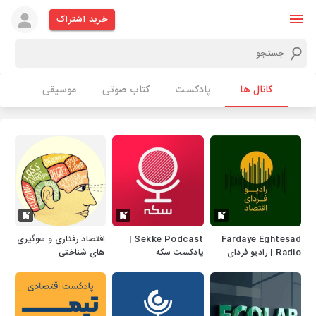
خرید اشتراک
کانال ها
پادکست
کتاب صوتی
موسیقی
Fardaye Eghtesad
Sekke Podcast |
اقتصاد رفتاری و سوگیری
Radio | رادیو فردای
پادکست سکه
های شناختی
اقتصاد