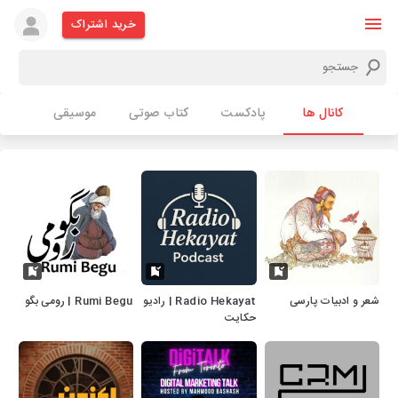
خرید اشتراک
کانال ها
پادکست
کتاب صوتی
موسیقی
شعر و ادبیات پارسی
Radio Hekayat | رادیو
Rumi Begu | رومی بگو
حکایت