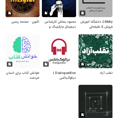
CRMly دانشگاه آموزش
محمود بشاش کارشناس
اکنون - صفحه رسمی
فروش 5 دقیقه‌ای
دیجیتال مارکتینگ و
طراح سایت
تقلب آزاد
DialogueBox |
خوانش کتاب برای انسان
دیالوگ‌باکس
خردمند