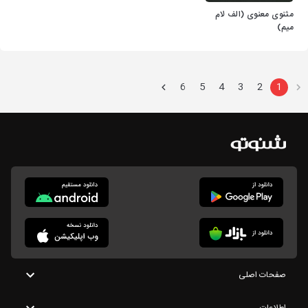
مثنوی معنوی (الف لام
میم)
6
5
4
3
2
1
صفحات اصلی