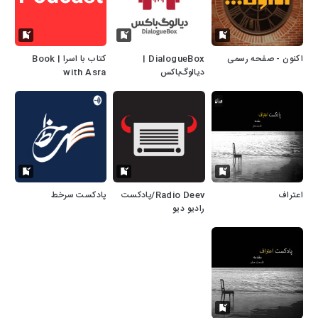
اکنون - صفحه رسمی
DialogueBox |
کتاب با اسرا | Book
دیالوگ‌باکس
with Asra
اعتراف
Radio Deev/پادکست
پادکست سرخط
رادیو دیو