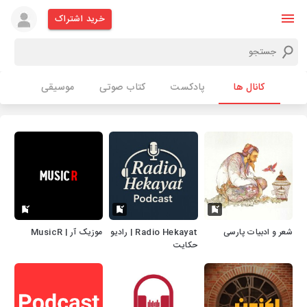
خرید اشتراک
کانال ها
پادکست
کتاب صوتی
موسیقی
شعر و ادبیات پارسی
Radio Hekayat | رادیو
موزیک آر | MusicR
حکایت