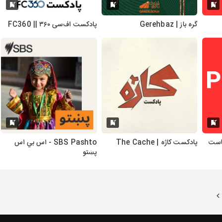
گره باز | Gerehbaz
پادکست اف‌سی ۳۶۰ || FC360
- بودكاست
پادکست کاژه | The Cache
SBS Pashto - اس بي اس
پښتو