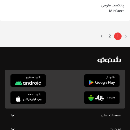
پادکست فارسی
MirCast
2
1
صفحات اصلی
اطلاعات