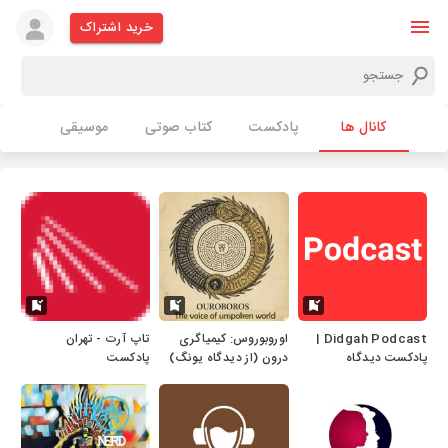
خرید اشتراک
کانال ها
پادکست
کتاب صوتی
موسیقی
Didgah Podcast |
اوروبوروس: کیمیاگری
تاپ آرت - تهران
پادکست دیدگاه
درون (از دیدگاه یونگ)
پادکست