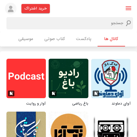
خرید اشتراک
کانال ها
پادکست
کتاب صوتی
موسیقی
آوای دماوند
باغ ریاضی
آوار و روایت