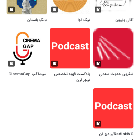
آقای پاپیون
نیک‌ آوا
بانگِ باستان
شکرین حدیث سعدی
پادکست قهوه تخصصی
سینماگپ CinemaGap
نیچر لرن
RadioNVC/رادیو ان