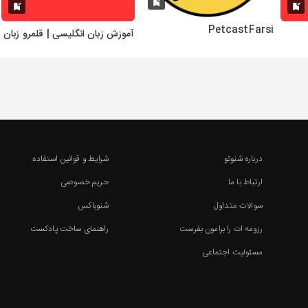
PetcastFarsi
آموزش زبان انگلیسی | قلمرو زبان
درباره شنوتو
شرایط و قوانین استفاده
ارتباط با ما
حریم خصوصی
سوالات متداول
شنوباکس
رزومه ات را برامون بفرست
راهنمای ساخت پادکست
مسئولیت اجتماعی