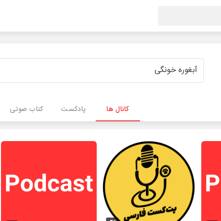
کانال ها
پادکست
کتاب صوتی