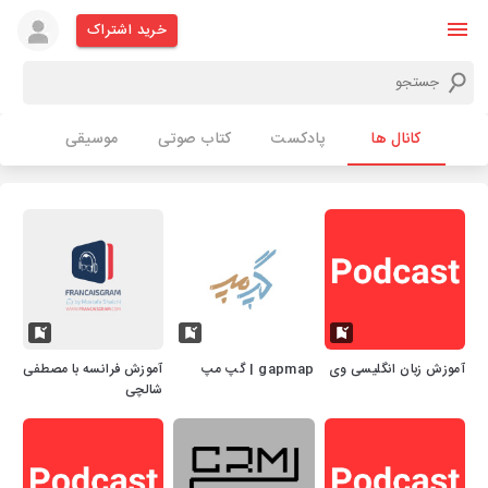
خرید اشتراک
کانال ها
پادکست
کتاب صوتی
موسیقی
آموزش زبان انگلیسی وی
gapmap | گپ مپ
آموزش فرانسه با مصطفی
شالچی