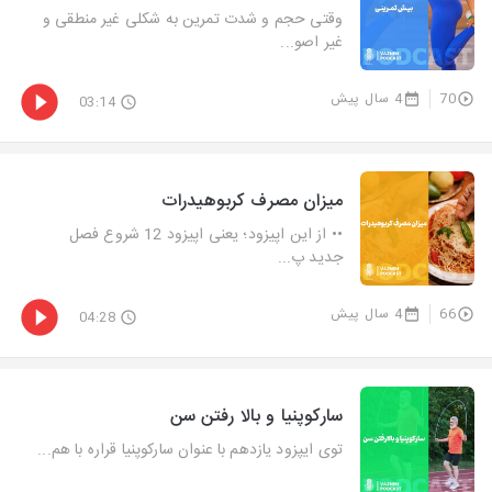
وقتی حجم و شدت تمرین به شکلی غیر منطقی و
غیر اصو...
70
4 سال پیش
03:14
میزان مصرف کربوهیدرات
•• از این اپیزود؛ یعنی اپیزود 12 شروع فصل
جدید پ...
66
4 سال پیش
04:28
سارکوپنیا و بالا رفتن سن
توی ایپزود یازدهم با عنوان سارکوپنیا قراره با هم...