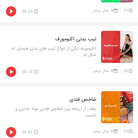
71
4 سال پیش
02:29
تیپ بدنی اکتومورف
اکتومورف یکی از انواع تیپ های بدنی هستن که
شکل ظ...
56
4 سال پیش
03:13
شاخص قندی
چقدر از ارتباط بین شاخص قندی مواد غذایی و
تناسب ...
55
4 سال پیش
02:53