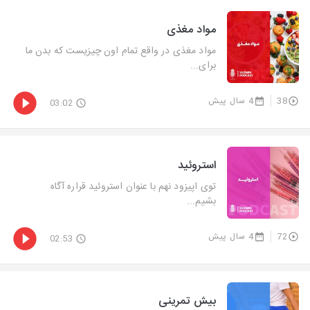
مواد مغذی
مواد مغذی در واقع تمام اون چیزیست که بدن ما
برای...
38
4 سال پیش
03:02
استروئید
توی اپیزود نهم با عنوان استروئید قراره آگاه
بشیم...
72
4 سال پیش
02:53
بیش تمرینی