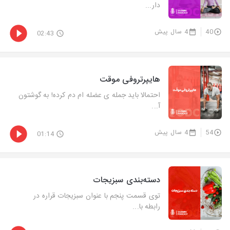
دار...
40
4 سال پیش
02:43
هایپرتروفی موقت
احتمالا باید جمله ی عضله ام دم کرده! به گوشتون
آ...
54
4 سال پیش
01:14
دسته‌بندی سبزیجات
توی قسمت پنجم با عنوان سبزیجات قراره در
رابطه با...