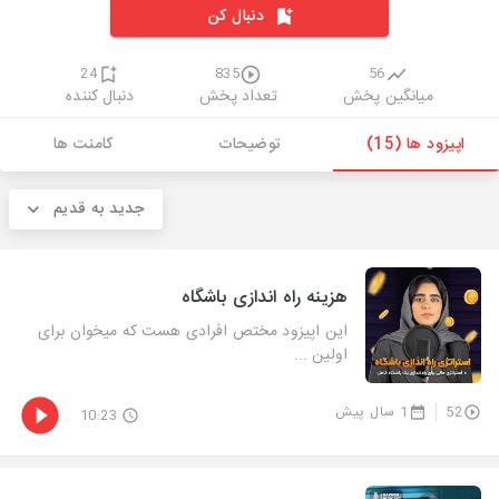
دنبال کن
24
835
56
میانگین پخش
تعداد پخش
دنبال کننده
اپیزود ها (15)
توضیحات
کامنت ها
جدید به قدیم
هزینه راه اندازی باشگاه
این اپیزود مختص افرادی هست که میخوان برای
اولین ...
52
1 سال پیش
10:23