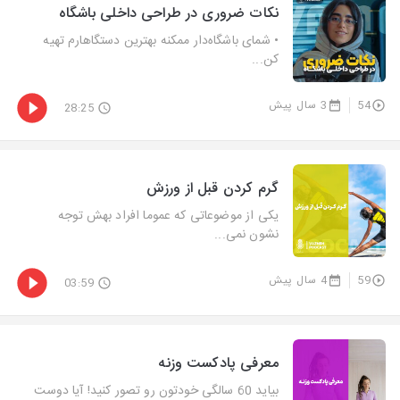
نکات ضروری در طراحی داخلی باشگاه
• شمای باشگاه‌دار ممکنه بهترین دستگاهارم تهیه
کن...
54
3 سال پیش
28:25
گرم کردن قبل از ورزش
یکی از موضوعاتی که عموما افراد بهش توجه
نشون نمی...
59
4 سال پیش
03:59
معرفی پادکست وزنه
بیاید 60 سالگی خودتون رو تصور کنید! آیا دوست