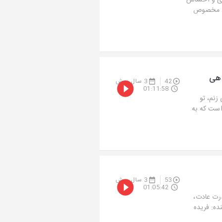
یزی و احساس
ود مخصوص
42
3 سال پیش
01:11:58
زنم، تو
است که به
53
3 سال پیش
01:05:42
درت عادت،
نده: فریده