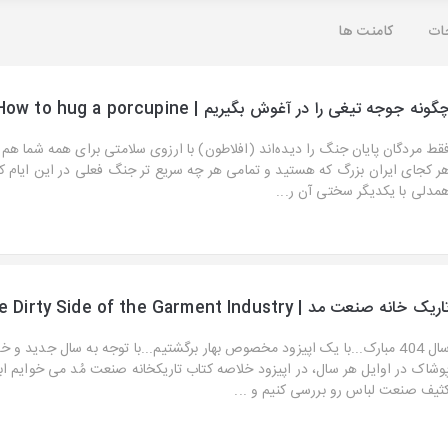
ات
کامنت ها
گونه جوجه تیغی را در آغوش بگیریم | How to hug a porcupine
قط مردگان پایان جنگ را دیده‌اند (افلاطون) با ارزوی سلامتی برای همه شما هم 
ر کجای ایران بزرگ که هستید و تمامی هر چه سریع تر جنگ فعلی در این ایام که
مدلی با یکدیگر سختی آن ر...
اریک خانه صنعت مد | The Dirty Side of the Garment Industry
سال 404 مبارک...با یک اپیزود مخصوص بهار برگشتیم...با توجه به سال جدید و 
وشاک در اوایل هر سال، در اپیزود خلاصه کتاب تاریکخانه صنعت مُد می خوایم اب
ثیف صنعت لباس رو بررسی کنیم و ...