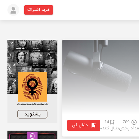
خرید اشتراک
24
789
دنبال کن
عداد پخش
دنبال کننده