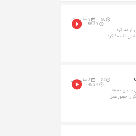
50
3 سال پیش
55:39
 از مذاکره
اشتن یک مذاکره
24
3 سال پیش
46:34
ا بیان ده ها
یگران چطور عمل