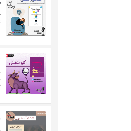
ن
چ
ی
ذ
گ
خ
م
ب
غ