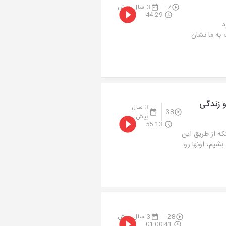
7
3 سال پیش
44:29
د
کتاب به ما نشان
 بیرون بیا و زندگی
3 سال
38
پیش
55:13
که از طریق این
بشیم، اونها رو
28
3 سال پیش
01:00:41