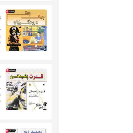
ز
چ
ی
ب
ق
خ
ن
ب