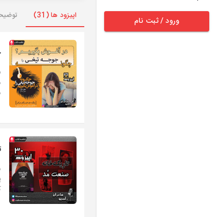
اپیزود ها (31)
توضیح
ورود / ثبت نام
چ
ف
ه
ه
ت
پ
ک