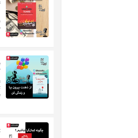
s
ک
خ
ک
ت
ک
ب
t