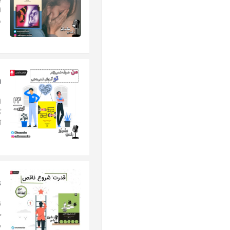
ب
ا
ش
n
ا
گ
آ
s
ت
ج
م