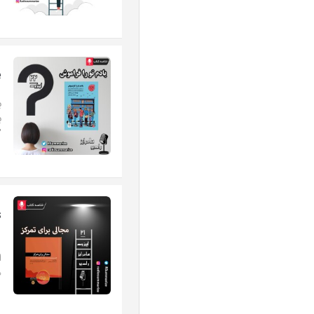
e
ب
ب
"
s
ر
ا
ه