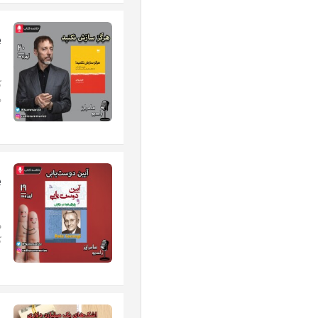
e
ر
ک
ه
e
چ
م
ک