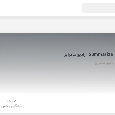
Summarize | رادیو سامرایز
رادیو سامرایز
26
میانگین پخش
ت