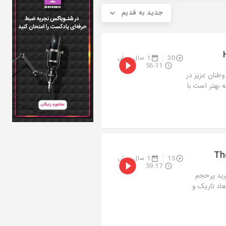
جدید به قدیم
30
1 سال پیش
56:11
وطنان عزیز در
 بهتر است با
15
1 سال پیش
59:17
خرید پرحجم
عاد تاریک و