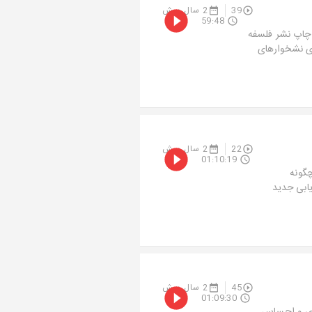
39
2 سال پیش
59:48
 چاپ نشر فلسفه
وی نشخوارهای
22
2 سال پیش
01:10:19
چگونه
یابی جدید
45
2 سال پیش
01:09:30