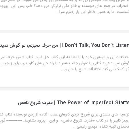
ه عنوان یک ادم خجالتی روزانه با چه مشکلاتی رو به رو می شوید؟ ایا جمع گر
ضطراب در جمع های دوستانه و خانوادگی آزارتان می دهد؟ خب پس این اپیز
ماست. ما به همین خاطر این بار رفتیم سرا...
I Don’t Talk, You Don’t Liste | من حرف نمیزنم، تو گوش نمیدهی
ختلافات زن و شوهری خود را با مطالعه این کتاب حل کنید. کتاب « من حرف نمی 
وش نمی دهی» کتابی با عنوان جالب همراه با راه حل های کاربردی برای زوجین 
نها کمک می کند اختلافات شایع را حل و...
The Power of Imperfect Start | قدرت شروع ناقص
وصیه های مفیدی برای شروع کردن کارهای عقب افتاده از زبان نویسنده کتاب ق
یمز کلییر را در کتاب «قدرت شروع ناقص» و این اپیزود بشنوید. ------------- گوی
حمدی تهیه کننده: مهدی رفیعی...