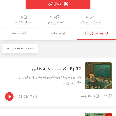
دنبال کن
14
514
40
میانگین پخش
تعداد پخش
دنبال کننده
اپیزود ها (13)
توضیحات
کامنت ها
جدید به قدیم
Ep02 - کتامین - خانه دلفین
در این پرونده پرداختیم به دکتر جان لیلی و
ماجرای خ...
45
9 ماه پیش
01:02:17