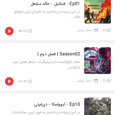
Ep01 - فنتانیل - خالد مشعل
در این پرونده پرداختیم به ماجرای ترور ناموفق
خالد ...
39
1 سال پیش
48:55
Season02 | فصل دوم |
سلام نارکوکست داره برمیگرده. منتظر فصل دوم
نارکوکس...
22
1 سال پیش
05:40
Ep10 - آیوواسکا - دی‌ام‌تی
در این پرونده پرداختیم به قوی ترین سایکدلیک