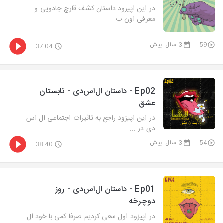
در این اپیزود داستان کشف قارچ جادویی و
معرفی اون ب...
59
3 سال پیش
37:04
Ep02 - داستان ال‌اس‌دی - تابستان
عشق
در این اپیزود راجع به تاثیرات اجتماعی ال اس
دی در ...
54
3 سال پیش
38:40
Ep01 - داستان ال‌اس‌دی - روز
دوچرخه
در اپیزود اول سعی کردیم صرفا کمی با خود ال