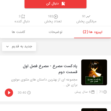
دنبال کن
3
182
91
میانگین پخش
تعداد پخش
دنبال کننده
اپیزود ها (2)
توضیحات
کامنت ها
جدید به قدیم
پادکست مصرع - مصرع فصل اول
قسمت دوم
مجموعه ای از بهترین داستان های مثنوی مولوی
برای عل...
71
6 سال پیش
30:40