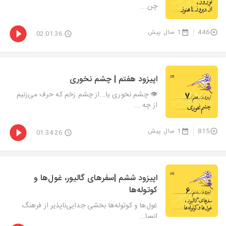
چن...
446
1 سال پیش
02:01:36
اپیزود هفتم | چشم نخوری
👁 چشم نخوری یا...از چشم زخم که حرف می‌زنیم
از چه ...
815
1 سال پیش
01:34:26
اپیزود ششم |سفرهای گالیور، غول‌ها و
کوتوله‌ها
غول‌ها و کوتوله‌ها بخشی جدایی‌ناپذیر از فرهنگ
انسا...