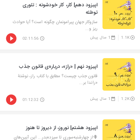
اپیزود دهم| کار، کار خودشونه : تئوری
توطئه
سازوکار جهان پیرامونمان چگونه است؟ آیا حوادث
ریز و...
1.1K
1 سال پیش
02:11:56
اپیزود نهم | «راز»، درباره‌ی قانون جذب
قانون جذب چیست؟ مطابق با کتاب راز، نوشتۀ
«راندا بر...
1.2K
1 سال پیش
01:12:32
اپیزود هشتم| نوروز، از دیروز تا هنوز
🪻از چهارشنبه‌سوری تا سیزده‌بدر... این آیین‌های