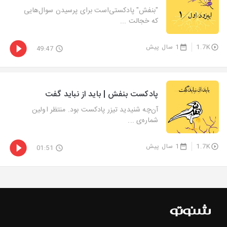
"بنفش" پادکستی‌است برای پرسیدن سوال‌هایی
که خجالت ...
1.7K
1 سال پیش
49:47
پادکست بنفش | باید از نباید گفت
آن‌چه شنیدید تیزر پادکست بود. منتظر اولین
شماره‌ی ...
1.7K
1 سال پیش
01:51