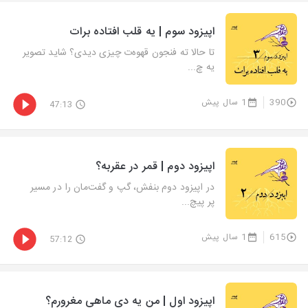
اپیزود سوم | یه قلب افتاده برات
تا حالا ته فنجون قهوه‌ت چیزی دیدی؟ شاید تصویر
یه چ...
390
1 سال پیش
47:13
اپیزود دوم | قمر در عقربه؟
در اپیزود دوم بنفش، گپ و گفت‌مان را در مسیر
پر پیچ...
615
1 سال پیش
57:12
اپیزود اول | من یه دی ماهی مغرورم؟