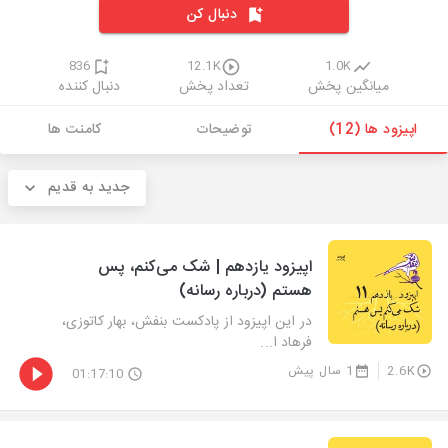
دنبال کن
836
12.1K
1.0K
میانگین پخش
تعداد پخش
دنبال کننده
اپیزود ها (12)
توضیحات
کامنت ها
جدید به قدیم
اپیزود یازدهم | شک می‌کنم، پس
هستم (درباره رسانه)
در این اپیزود از پادکست بنفش، بهار کاتوزی،
فرهاد ا...
2.6K
1 سال پیش
01:17:10