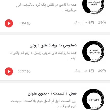
همه ما گاهی در نقش یک فرد یادگیرنده قرار
می‌گیریم....
25
4 سال پیش
36:04
دسترسی به روایت‌های درونی
همه ما روایت‌های درونی زیادی داریم که وقتی با
اونه...
20
4 سال پیش
50:37
فصل ۲ قسمت ۱ - بدون عنوان
این قسمت اول از فصل دوم پادکست انسوست.
توی این قسم...