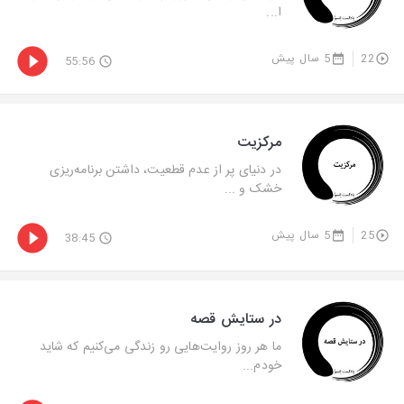
ا...
22
5 سال پیش
55:56
مرکزیت
در دنیای پر از عدم قطعیت، داشتن برنامه‌ریزی
خشک و ...
25
5 سال پیش
38:45
در ستایش قصه
ما هر روز روایت‌هایی رو زندگی می‌کنیم که شاید
خودم...