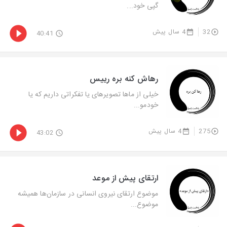
گپی خود...
32
4 سال پیش
40:41
رهاش کنه بره رییس
خیلی از ماها تصویرهای یا تفکراتی داریم که یا
خودمو...
275
4 سال پیش
43:02
ارتقای پیش از موعد
موضوع ارتقای نیروی انسانی در سازمان‌ها همیشه
موضوع...