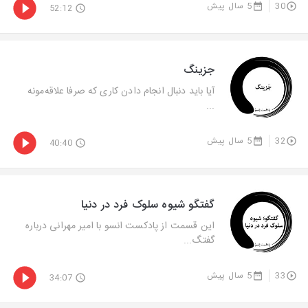
30
5 سال پیش
52:12
جزینگ
آیا باید دنبال انجام دادن کاری که صرفا علاقه‌مونه
...
32
5 سال پیش
40:40
گفتگو شیوه سلوک فرد در دنیا
این قسمت از پادکست انسو با امیر مهرانی درباره
گفتگ...
33
5 سال پیش
34:07