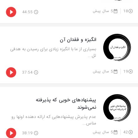
18
5 سال پیش
44:55
انگیزه و فقدان آن
بسیاری از ما با انگیزه زیادی برای رسیدن به هدفی
تل...
19
5 سال پیش
37:54
پیشنهادهای خوبی که پذیرفته
نمی‌شوند
عدم پذیرش پیشنهادهایی که ارائه دهنده اونها رو
مناس...
42
5 سال پیش
38:19