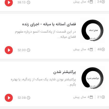
24
4 سال پیش
38:13
فضای آستانه یا میانه - اجرای زنده
در این قسمت از پادکست انسو درباره مفهوم
فضای میانه...
48
4 سال پیش
52:30
پرکتیشنر شدن
پرکتیشنر بودن شاید یک سبک از زندگیه، یا بهتره
بگیم...
21
4 سال پیش
52:38