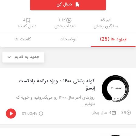
دنبال کن
4
1.1K
45
میانگین پخش
تعداد پخش
دنبال کننده
اپیزود ها (25)
توضیحات
کامنت ها
جدید به قدیم
کوله پشتی ۱۴۰۰ - ویژه برنامه پادکست
اِنسوُ
روزهای آخر سال ۱۴۰۰ رو می‌گذرونیم و خوبه که
بتونیم...
39
4 سال پیش
01:00:49