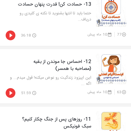
13- حسادت کن! قدرت پنهان حسادت
حتما باید تا انتها بشنوید تا نکته ی کلیدی رو
دریاف...
77
10 ماه پیش
36:18
12- احساس جا موندن از بقیه
(مصاحبه با همسر)
این اپیزود زندگیت رو عوض میکنه! قول میدم... و
اگه ...
63
10 ماه پیش
51:59
11- روزهای پس از جنگ چکار کنیم؟
سبک فونیکس