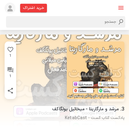
خرید اشتراک
1
1
3. مرشد و مارگاریتا - میخائیل بولگاکف
پادکست کتاب کست - KetabCast