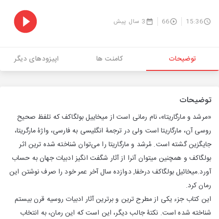
15:36
66
3 سال پیش
توضیحات
کامنت ها
اپیزودهای دیگر
توضیحات
«مرشد و مارگاریتا»، نام رمانی است از میخاییل بولگاکف که تلفظ صحیح
روسی آن، مارگاریتا است ولی در ترجمۀ انگلیسی به فارسی، واژۀ مارگریتا،
جایگزین گشته است. مُرشد و مارگاریتا را می‌توان شناخته شده ترین اثر
بولگاکف و همچنین میتوان آنرا از آثار شگفت انگیز ادبیات جهان به حساب
آورد.میخائیل بولگاکف درخفا, دوازده سال آخر عمر خود را صرف نوشتن این
رمان کرد.
این کتاب جزء یکی از مطرح ترین و برترین آثار ادبیات روسیه قرن بیستم
شناخته شده است. نکتۀ جالب دیگر، این است که این رمان، به انتخاب